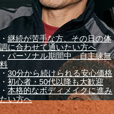
・
継続が苦手な方、その日の体
調に合わせて通いたい方へ
・
パーソナル期間中、自主練無
料
​・
30分から続けられる安心価格
・
初心者・50代以降も大歓迎
・
本格的なボディメイクに進み
たい方へ