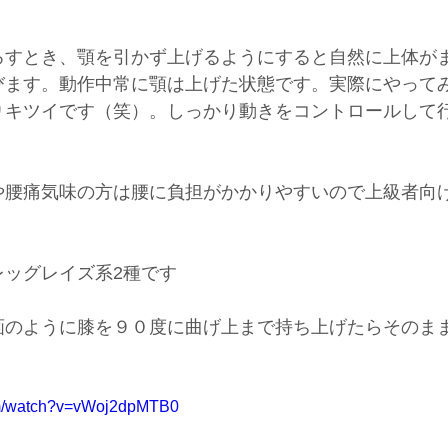
ろすとき、顎を引かず上げるようにすると自然に上体が
びます。動作中常に顎は上げた状態です。実際にやって
りキツイです（笑）。しっかり動きをコントロールして
や腰痛気味の方は腰に負担がかかりやすいので上級者向
レッグレイズ系2種です
画のように膝を９０度に曲げ上まで持ち上げたらそのま
om/watch?v=vWoj2dpMTB0