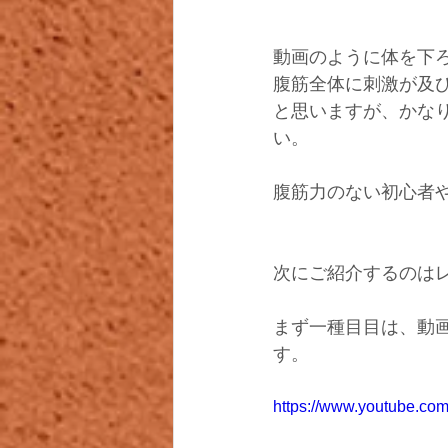
動画のように体を下
腹筋全体に刺激が及
と思いますが、かな
い。
腹筋力のない初心者
次にご紹介するのは
まず一種目目は、動
す。
https://www.youtube.c