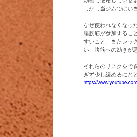
動画で使用している
しかし当ジムではい
なぜ使われなくなっ
腸腰筋が参加するこ
すいこと。またレッ
い、腹筋への効きが
それらのリスクをで
ぎず少し緩めるにと
https://www.youtube.co