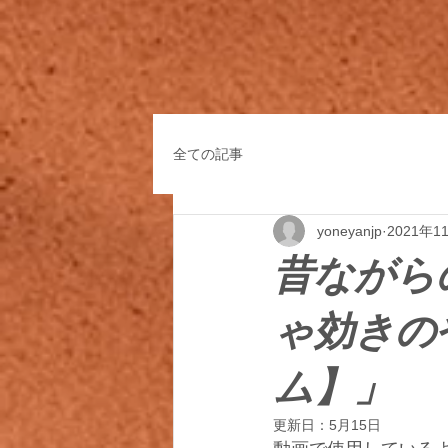
全ての記事
yoneyanjp
2021年1
昔ながら
ゃ効きの
ム】」
更新日：
5月15日