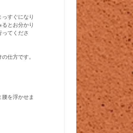
まっすぐになり
みるとお分かり
行ってくださ
けの仕方です。
ま腰を浮かせま