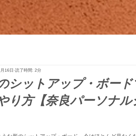
1月16日
読了時間: 2分
のシットアップ・ボード
やり方【奈良パーソナル