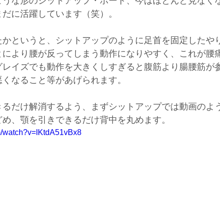
ような形のシットアップ・ボード、今はほとんど見なく
まだに活躍しています（笑）。
たかというと、シットアップのように足首を固定したや
とにより腰が反ってしまう動作になりやすく、これが腰
グレイズでも動作を大きくしすぎると腹筋より腸腰筋が
悪くなること等があげられます。
きるだけ解消するよう、まずシットアップでは動画のよ
どめ、顎を引きできるだけ背中を丸めます。
m/watch?v=IKtdA51vBx8