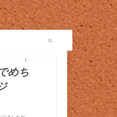
でめち
ジ