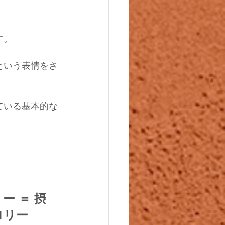
す。
という表情をさ
ている基本的な
ー ＝ 摂
ロリー　