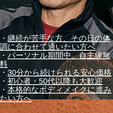
・
継続が苦手な方、その日の体
調に合わせて通いたい方へ
・
パーソナル期間中、自主練無
料
​・
30分から続けられる安心価格
・
初心者・50代以降も大歓迎
・
本格的なボディメイクに進み
たい方へ