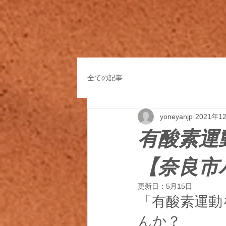
全ての記事
yoneyanjp
2021年1
有酸素運
【奈良市
更新日：
5月15日
「有酸素運動
んか？