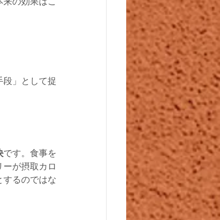
本来の効果はこ
手段」として捉
決
です。食事を
リーが摂取カロ
とするのではな