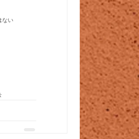
はない
休