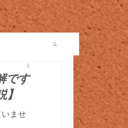
解です
説】
ていませ