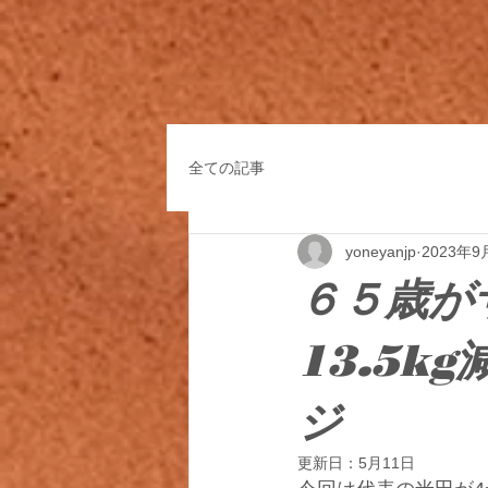
全ての記事
yoneyanjp
2023年9
６５歳が
13.5
ジ
更新日：
5月11日