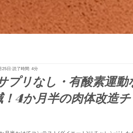
月25日
読了時間: 4分
サプリなし・有酸素運動
kg減！4か月半の肉体改造