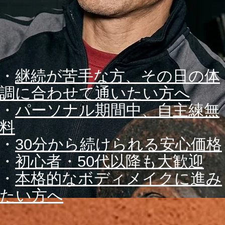
・
継続が苦手な方、その日の体
調に合わせて通いたい方へ
・
パーソナル期間中、自主練無
料
​・
30分から続けられる安心価格
・
初心者・50代以降も大歓迎
・
本格的なボディメイクに進み
たい方へ