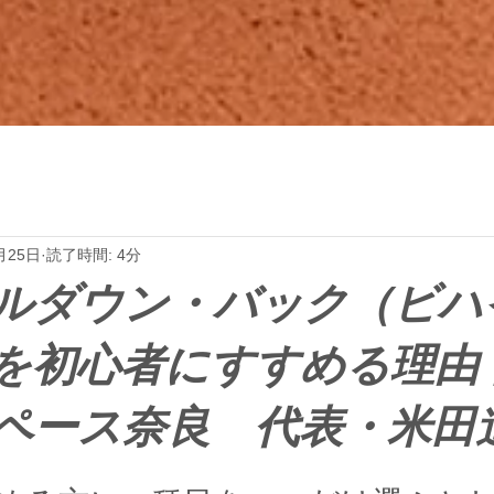
月25日
読了時間: 4分
ルダウン・バック（ビハ
を初心者にすすめる理由
ペース奈良 代表・米田