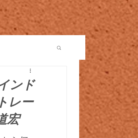
インド
トレー
道宏