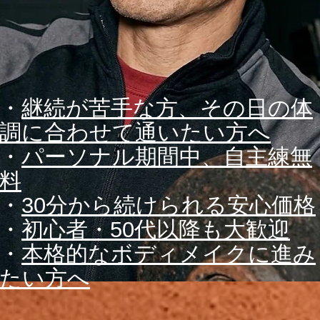
・
継続が苦手な方、その日の体
調に合わせて通いたい方へ
・
パーソナル期間中、自主練無
料
​・
30分から続けられる安心価格
・
初心者・50代以降も大歓迎
・
本格的なボディメイクに進み
たい方へ